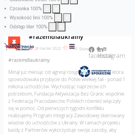
-
Czcionka
100
%
Wysokość linii
100
%
Systemowe
Odstęp liter
100
%
#razemdlaukrainy
28 marzec 2022
1360
Share:
facebook
Instagram
#razemdlaukrainy
?>
Minął już miesiąc od agresji rosyjskiej na Ukrainę, która
spowodowała przybycie do Polski wielkiej fali - ponad 1
miliona uchodźców. Wychodząc naprzeciw ich
potrzebom, Fundacja Aktywizacja Bez Granic wspólnie
z Federacją Pracodawców Polskich również włączyły
się w pomoc. Od pierwszych tygodni konfliktu
realizujemy Program Integracji Zawodowej skierowany
właśnie do uchodźców z Ukrainy. W ramach projektu
każdy z Partnerów wykorzystuje swoje zasoby, aby