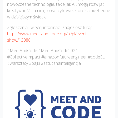
nowoczesne technologie, takie jak AI, mogą rozwijać
kreatywność i umiejętności cyfrowe, które są niezbędne
w dzisiejszym świecie.
Zgłoszenia i więcej informacji znajdziesz tutaj:
https://www.meet-and-code.org/pl/pl/event-
show/13088
#MeetAndCode #MeetAndCode2024
#CollectiveImpact #amazonfutureengineer #codeEU
#warsztaty #bajki #sztucznainteligencja