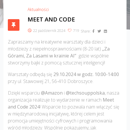
Aktualności
MEET AND CODE
22 październik 2024
719
Share:
Zapraszamy na kreatywne warsztaty dla dzieci i
młodzieży z niepełnosprawnościami (8-20 lat)
„Za
Górami, Za Lasami w krainie AI”
gdzie wspólnie
stworzymy bajki z pomocą sztucznej inteligencji!
?>
Warsztaty odbędą się
29.10.2024 w godz. 10:00-14:00
przy ul. Stawowej 21, 56-410 Dobroszyce.
Dzięki wsparciu
@Amazon
i
@techsouppolska
, nasza
organizacja realizuje to wydarzenie w ramach
Meet
and Code 2024
! Wsparcie to pozwala nam włączyć się
w międzynarodową inicjatywę, której celem jest
promocja umiejętności cyfrowych i programowania
wśród młodzieży. Wspólnie pokazujemy, jak