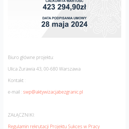
Biuro główne projektu:
Ulica Żurawia 43, 00-680 Warszawa
Kontakt :
e-mail :
swp@aktywizacjabezgranic.pl
ZAŁĄCZNIKI:
Regulamin rekrutacji Projektu Sukces w Pracy