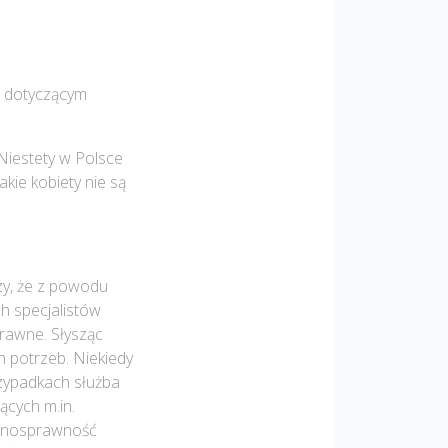
j dotyczącym
Niestety w Polsce
akie kobiety nie są
rzy, że z powodu
h specjalistów
prawne. Słysząc
h potrzeb. Niekiedy
rzypadkach służba
ących m.in.
ełnosprawność