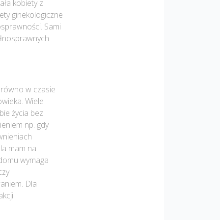
ała kobiety z
ety ginekologiczne
osprawności. Sami
pełnosprawnych
arówno w czasie
owieka. Wiele
bie życia bez
nieniem np. gdy
wnieniach
 Dla mam na
z domu wymaga
czy
aniem. Dla
kcji.