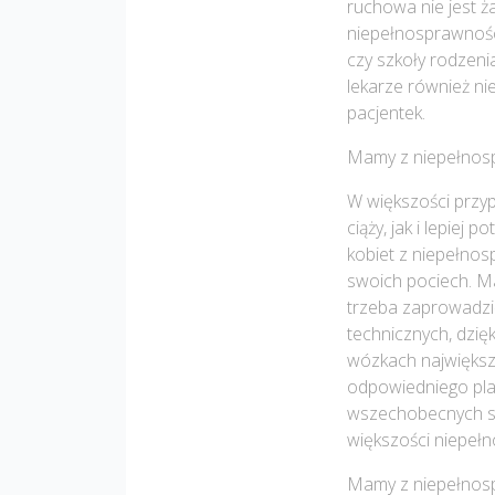
ruchowa nie jest ż
niepełnosprawności
czy szkoły rodzen
lekarze również n
pacjentek.
Mamy z niepełnos
W większości przy
ciąży, jak i lepiej
kobiet z niepełnos
swoich pociech. Mar
trzeba zaprowadzić
technicznych, dzię
wózkach największ
odpowiedniego pla
wszechobecnych s
większości niepełn
Mamy z niepełnosp