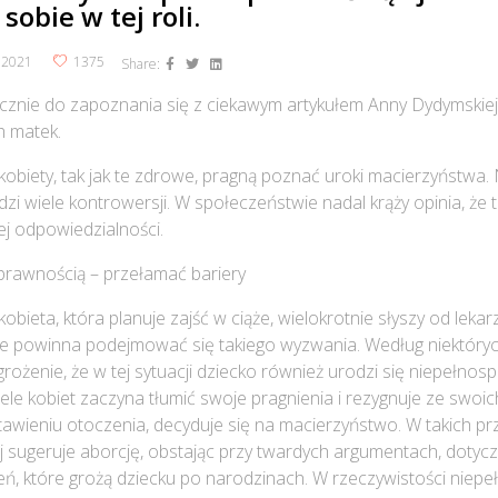
sobie w tej roli.
c 2021
1375
Share:
znie do zapoznania się z ciekawym artykułem Anny Dydymskie
h matek.
biety, tak jak te zdrowe, pragną poznać uroki macierzyństwa. 
zi wiele kontrowersji. W społeczeństwie nadal krąży opinia, że t
ej odpowiedzialności.
rawnością – przełamać bariery
bieta, która planuje zajść w ciąże, wielokrotnie słyszy od leka
nie powinna podejmować się takiego wyzwania. Według niektóryc
grożenie, że w tej sytuacji dziecko również urodzi się niepełnos
iele kobiet zaczyna tłumić swoje pragnienia i rezygnuje ze swoic
awieniu otoczenia, decyduje się na macierzyństwo. W takich p
j sugeruje aborcję, obstając przy twardych argumentach, dotycz
ń, które grożą dziecku po narodzinach. W rzeczywistości niep