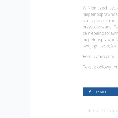
W Niemczech sytua
niepełnosprawnośc
samo poruszanie si
przystosowane. Pan
że niepełnosprawn
niepełnosprawnośc
swojego szczęścia 
Foto: Canva.com
Tekst źródłowy : h
SHARE
POPRZEDNIA S
POPRZEDNI