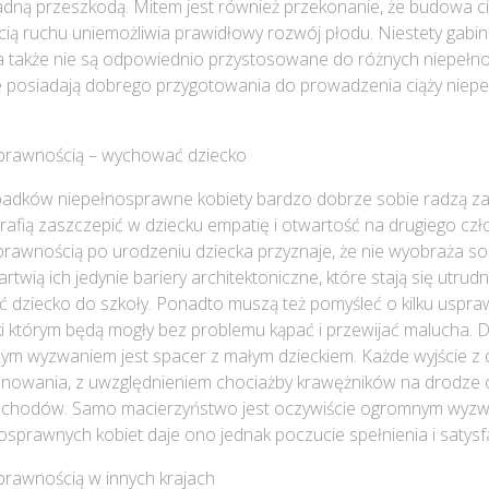
adną przeszkodą. Mitem jest również przekonanie, że budowa ci
ą ruchu uniemożliwia prawidłowy rozwój płodu. Niestety gabin
ia także nie są odpowiednio przystosowane do różnych niepełn
ie posiadają dobrego przygotowania do prowadzenia ciąży nie
prawnością – wychować dziecko
padków niepełnosprawne kobiety bardzo dobrze sobie radzą z
 potrafią zaszczepić w dziecku empatię i otwartość na drugiego czł
prawnością po urodzeniu dziecka przyznaje, że nie wyobraża so
twią ich jedynie bariery architektoniczne, które stają się utrud
 dziecko do szkoły. Ponadto muszą też pomyśleć o kilku uspra
ki którym będą mogły bez problemu kąpać i przewijać malucha.
ym wyzwaniem jest spacer z małym dzieckiem. Każde wyjście 
nowania, z uwzględnieniem chociażby krawężników na drodze 
chodów. Samo macierzyństwo jest oczywiście ogromnym wyzw
osprawnych kobiet daje ono jednak poczucie spełnienia i satysfa
rawnością w innych krajach