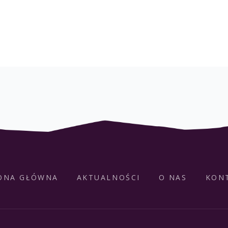
ONA GŁÓWNA
AKTUALNOŚCI
O NAS
KON