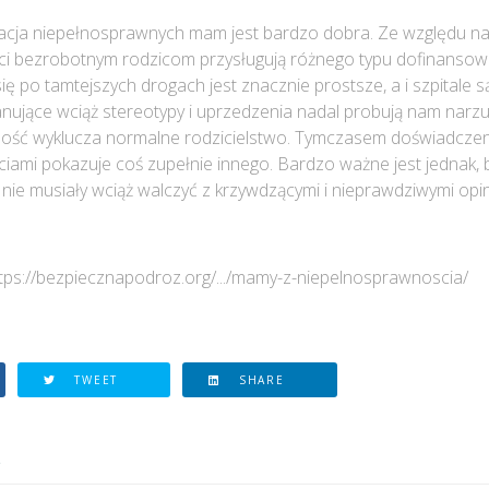
cja niepełnosprawnych mam jest bardzo dobra. Ze względu na
i bezrobotnym rodzicom przysługują różnego typu dofinansow
ę po tamtejszych drogach jest znacznie prostsze, a i szpitale są
ujące wciąż stereotypy i uprzedzenia nadal probują nam narzu
ość wyklucza normalne rodzicielstwo. Tymczasem doświadcze
iami pokazuje coś zupełnie innego. Bardzo ważne jest jednak, 
nie musiały wciąż walczyć z krzywdzącymi i nieprawdziwymi opin
ttps://bezpiecznapodroz.org/.../mamy-z-niepelnosprawnoscia/
TWEET
SHARE
TRONA: DARMOWA APLIKACJA DLA OSÓB NIEWIDOMYCH
A