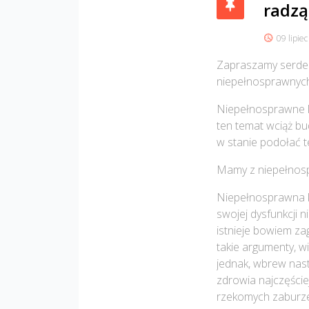
radzą 
09 lipie
Zapraszamy serdec
niepełnosprawnyc
Niepełnosprawne ko
ten temat wciąż bud
w stanie podołać t
Mamy z niepełnosp
Niepełnosprawna ko
swojej dysfunkcji 
istnieje bowiem za
takie argumenty, w
jednak, wbrew nast
zdrowia najczęście
rzekomych zaburze