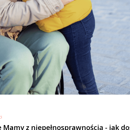
ci
 Mamy z niepełnosprawnością - jak d