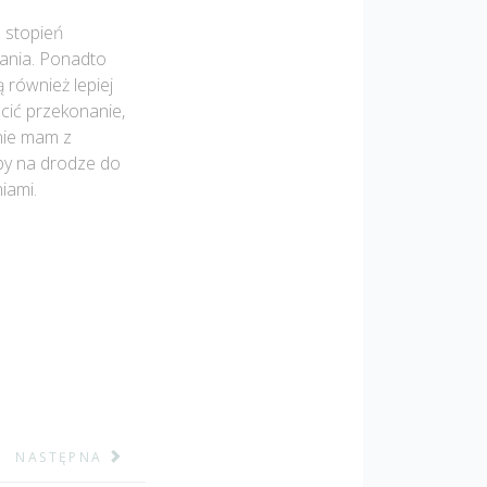
 stopień
ania. Ponadto
 również lepiej
cić przekonanie,
nie mam z
by na drodze do
iami.
NASTĘPNA STRONA: KOLEJNY ODDZIAŁ FUNDACJI NA MAPI
NASTĘPNA