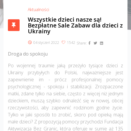
Aktualności
Wszystkie dzieci nasze są!
Bezpłatne Sale Zabaw dla dzieci z
Ukrainy
04 styczeń 2022
1542
Share:
Droga do spokoju
Po wojennej traumie jaką przeżyło tysiące dzieci z
?>
Ukrainy przybyłych do Polski, najważniejsze jest
zapewnienie im - prócz profesjonalnej pomocy
psychologicznej - spokoju i stabilizacji. Zrozpaczone
matki, zdane tylko na siebie, często z więcej niż jednym
dzieckiem, muszą szybko odnaleźć się w nowej, obcej
rzeczywistości, aby zapewnić rodzinom godne życie.
Tylko w jaki sposób to zrobić, skoro pod opieką mają
małe dzieci? Z propozycją pomocy przychodzi Fundacja
Aktywizacja Bez Granic, która oferuje w sumie aż 135