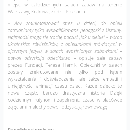
miejsc w całodziennych salach zabaw na terenie
Warszawy, Krakowa, Łodzi i Poznania.
– Aby zminimalizować stres u dzieci, do opieki
zatrudniamy tylko wykwalifikowane pedagożki z Ukrainy.
Najmłodsi mogą się trochę poczuć „jak u siebie
”
– wśród
ukraińskich rówieśników, z opiekunkami mówiącymi w
ojczystym języku, w salach wypełnionych zabawkami
–
powoli odzyskują dzieciństwo
– opisuje sale zabaw
prezes Fundacji, Teresa Hernik. Opiekunki w salach
zostały zrekrutowane nie tylko pod kątem
wykształcenia i doświadczenia, ale także empatii i
umiejętności animacji czasu dzieci. Każde dziecko to
nowa, często bardzo drastyczna historia. Dzięki
codziennym rutynom i zapełnieniu czasu w placówce
zajęciami, maluchy powoli odzyskują równowagę.
Beneficjenci projektu